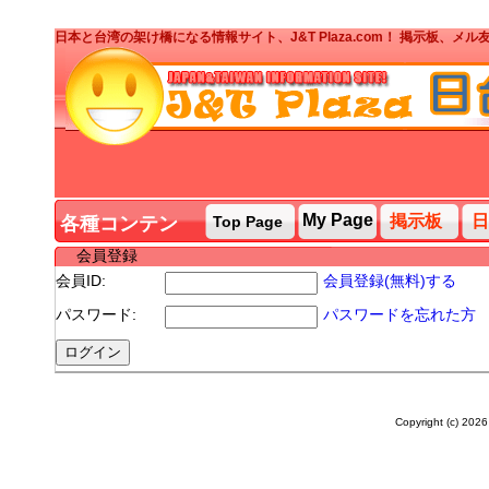
日本と台湾の架け橋になる情報サイト、J&T Plaza.com！ 掲示板、
My Page
掲示板
日
各種コンテン
Top Page
ツ
会員登録
会員ID:
会員登録(無料)する
パスワード:
パスワードを忘れた方
Copyright (c)
2026 