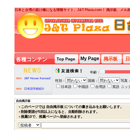
日本と台湾の架け橋になる情報サイト、J&T Plaza.com！ 掲示板、
J&T PARTY台湾人ボ
ランティア募集
My Page
掲示板
日
各種コンテン
Top Page
ツ
J&T PARTY
2020/2/7
年齢：
J&F House Kansai2
性別：
国籍：
写真
日本語
中国語
台湾語
英語
ニッ
日本語学校紹介
自由掲示板
• このページでは 自由掲示板 についての書き込みをお願いします。
J&T PARTY台湾人ボ
• 削除要請が5回以上になると、自動削除されます。
ランティア募集
• 推薦10で、推薦ページへ登録されます。
J&T PARTY