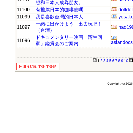
想和日本人成為朋友。
11100
有推薦日本的咖啡廳嗎
dolldol
11099
我是喜歡台灣的日本人
yosako
一緒に出かけよう！出去玩吧！
11097
nao19
（台灣）
ドキュメンタリー映画「湾生回
11096
asiandocs
家」鑑賞会のご案内
1
2
3
4
5
6
7
8
9
10
Copyright (c)
2026 