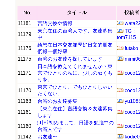
2020/2/7
J&F House Kansai2
タイトル
投稿者
No.
11181
言語交換や情報
wata2
東京在住の台湾人です、友達募集
TG：
11179
中！
tom7115
給想在日本交友並學好日文的朋友
11176
futako
們報一個好康！
11175
台湾のお友達を探しています
mimi0
日本語を教えてくれませんか？東
11171
京でひとりの私に、少しのぬくも
coco1
りを。
東京でひとり、でもひとりじゃい
11170
coco1
たくない。
11163
台湾のお友達募集
yu108
【東京在住】言語交換＆友達募集
11161
coco1
します！
🇯🇵 初めまして、日語を勉強中の
11160
coco1
台湾人です！
11142
お友達〜
kodie0