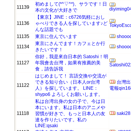
初めまして(*^▽^*)、サラです！日
11139
diyiming0
本の文化が大好きで
【東京】JINE：c6726気軽におし
11136
ゃべりできる人を探しています♪ど
TokyoEsco
んな話題でも
11135
東京に住んでいます
shooo
東京にさんでます！カフェとか行
11134
shooo
きたいです！
你好，我是來自日本的 Satoshi！明
11127
年我會去台灣，如果有推薦的美
Satoshi02
食，請告訴我
はじめまして！ 言語交換や交流が
できる知り合い（日本人or台湾
台灣出
11122
人）を探しています。 LINE：
電報qin16
shypo6 よろしくお願いします。
私は台湾出身の女の子で、今は日
本にいます。私は日本のアニメや
11118
saki28
習慣が好きで、もっと日本人の友
達を作りたいです。私の
LINE:qsaki