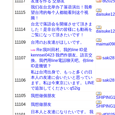
11117
友達を作る 交朋友
df2025
我们在台北举办了落语演出！我希
11115
望台湾的每个人都能看到这个视
daisuke1
频！
台北で落語会を開催させて頂きま
11114
した！是非台湾の皆様にも動画を
daisuke1
ご覧になって頂きたいです！
11109
台湾のお友達がほしいです。
maimai09
Re:我叫田村。我的line ID是
kennsei0423 我們作朋友。語言交
11107
saki28
換。我們用line電話聊天吧。你line
ID是幾號？
私は台湾出身で、もっと多くの日
本人の友達に会いたいと思ってい
11106
saki28
ます。私は今東京にいます。 LINE
で追加してください: q52ig
11105
我想做個朋友
SHIPING1
11104
我想做朋友
SHIPING1
日本人と友達になりたいです。 我
11101
df2025